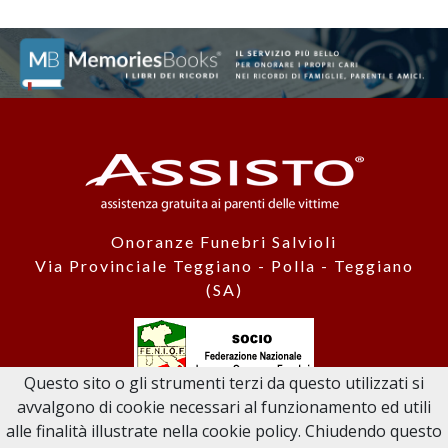
Onoranze Funebri Salvioli
Via Provinciale Teggiano - Polla - Teggiano
(SA)
Questo sito o gli strumenti terzi da questo utilizzati si
avvalgono di cookie necessari al funzionamento ed utili
© 2026 Funeral Services Salvioli sas di Luigi Salvioli & C. - P.I.
alle finalità illustrate nella cookie policy. Chiudendo questo
05730480653