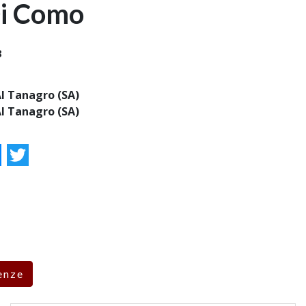
Di Como
8
Al Tanagro (SA)
Al Tanagro (SA)
ok
essenger
Twitter
enze