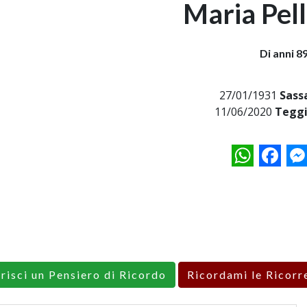
Maria Pel
Di anni 8
27/01/1931
Sass
11/06/2020
Teggi
WhatsApp
Facebo
M
erisci un Pensiero di Ricordo
Ricordami le Ricorr