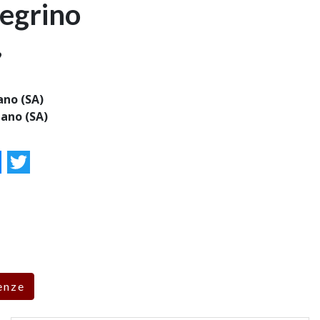
legrino
9
ano (SA)
ano (SA)
ok
essenger
Twitter
enze