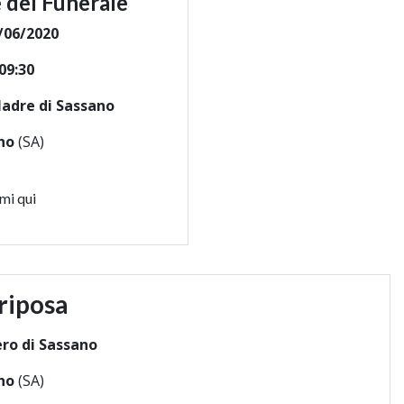
 del Funerale
/06/2020
09:30
adre di Sassano
no
(SA)
mi qui
riposa
ro di Sassano
no
(SA)