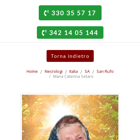
330 35 57 17
342 14 05 144
Torna indietro
Home
Necrologi
Italia
SA
San Rufo
Maria Caterina Setaro